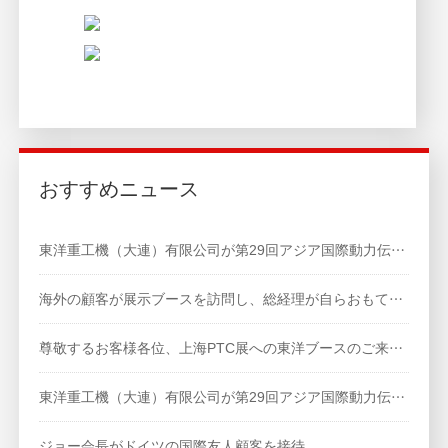
おすすめニュース
東洋重工機（大連）有限公司が第29回アジア国際動力伝達・制御技術展示会に参加します。
海外の顧客が展示ブースを訪問し、総経理が自らおもてなしを行い、通訳がブースでのやり取りをサポートしました。
尊敬するお客様各位、上海PTC展への東洋ブースのご来場を心よりお待ちしております。会長、総経理が技術チームおよび販売チームを率いて、皆様のお越しをお待ちしております。
東洋重工機（大連）有限公司が第29回アジア国際動力伝達・制御技術展示会に参加します。
ジョー会長がドイツの国際友人顧客を接待