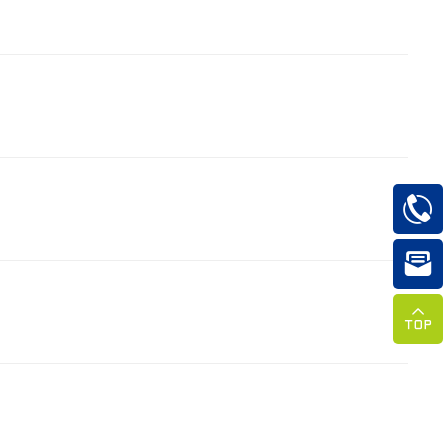


