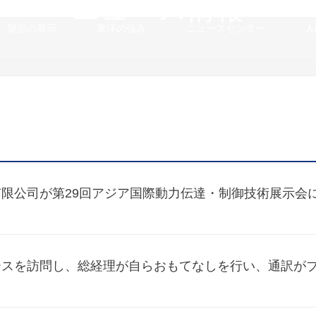
ニュース情報
製品の展示
東洋の強み
ニュースセンター
人
限公司が第29回アジア国際動力伝達・制御技術展示会
ースを訪問し、総経理が自らおもてなしを行い、通訳が