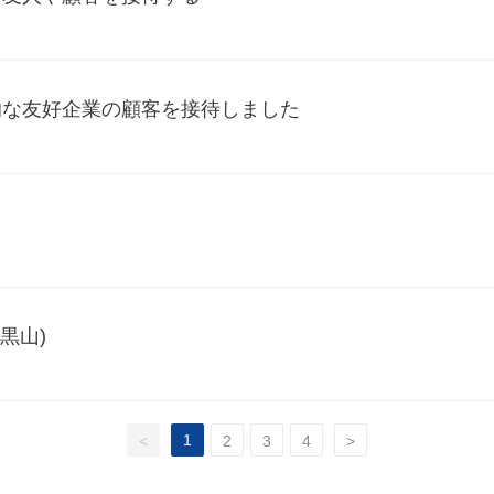
的な友好企業の顧客を接待しました
黒山)
1
<
2
3
4
>